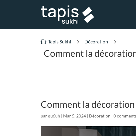
5
5
Tapis Sukhi
Décoration

Comment la décoration 
Comment la décoration m
par
qu6uh
|
Mar 5, 2024
|
Décoration
|
0 commenta